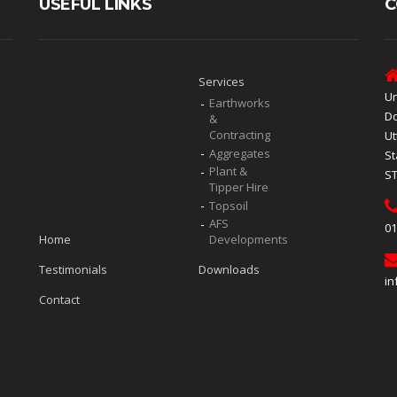
USEFUL LINKS
C
Services
Un
Earthworks
Do
&
Contracting
Ut
Aggregates
St
Plant &
S
Tipper Hire
Topsoil
AFS
01
Home
Developments
Testimonials
Downloads
in
Contact