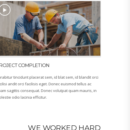
ROJECT COMPLETION
rabitur tincidunt placerat sem, id blat sem, id blandit orci
cilisi andit orci facilisis eget. Donec euismod tellus ac
am sagittis consequat. Donec volutpat quam mauris, in
lestie odio lacinia efficitur.
WE WORKED HARD