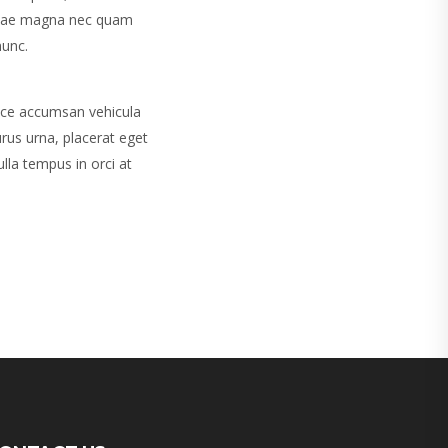
 vitae magna nec quam
nunc.
usce accumsan vehicula
urus urna, placerat eget
lla tempus in orci at