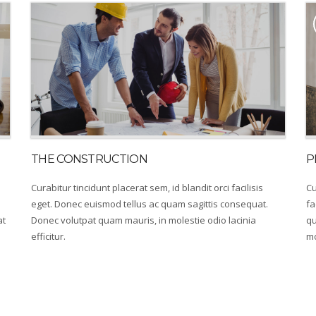
THE CONSTRUCTION
P
Curabitur tincidunt placerat sem, id blandit orci facilisis
Cu
eget. Donec euismod tellus ac quam sagittis consequat.
fa
at
Donec volutpat quam mauris, in molestie odio lacinia
qu
efficitur.
mo