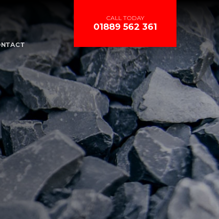
CALL TODAY
01889 562 361
ONTACT