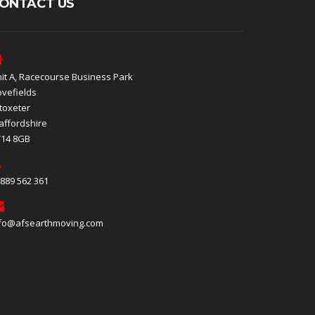
ONTACT US
it A, Racecourse Business Park
vefields
toxeter
affordshire
T14 8GB
889 562 361
fo@afsearthmoving.com