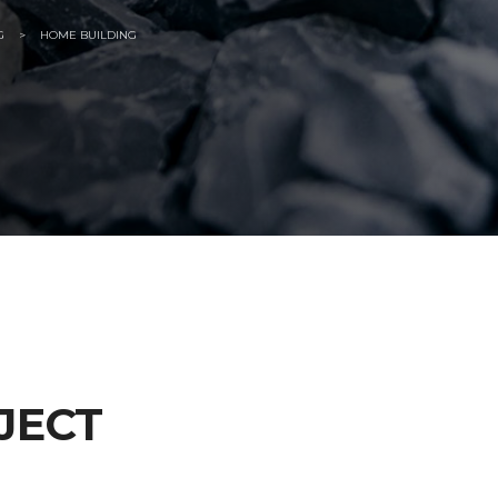
G
>
HOME BUILDING
JECT