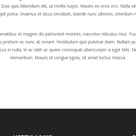
s. Duis quis bibendum elit, ut mollis turpis. Mauris eu eros orci. Nulla
ipit porta. Vivamus et lacus tincidunt, blandit nunc ultricies, interdum 
natibus et magnis dis parturient montes, nascetur ridiculus mus. F
uis pretium ac nunc at ornare. Vestibulum quis pulvinar diam. Nullam p
cus in nulla. In ac nibh ac quam consequat ullamcorper a eget felis. Nu
elementum. Mauris id congue ligula, sit amet luctus massa.